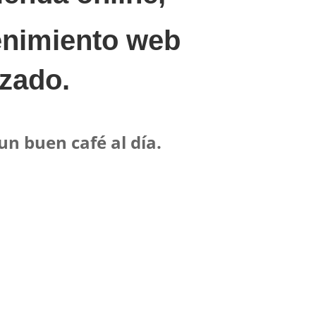
tenimiento web
izado.
n buen café al día.