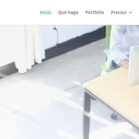
Inicio
Qué hago
Portfolio
Precios
cio de
iento de
as Web
!