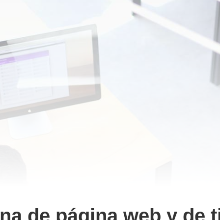
 post?
de la web?
net!
 ingresos desde 49€ mensuales
esas, autónomos y freelance o tu
es.
ana de página web y de t