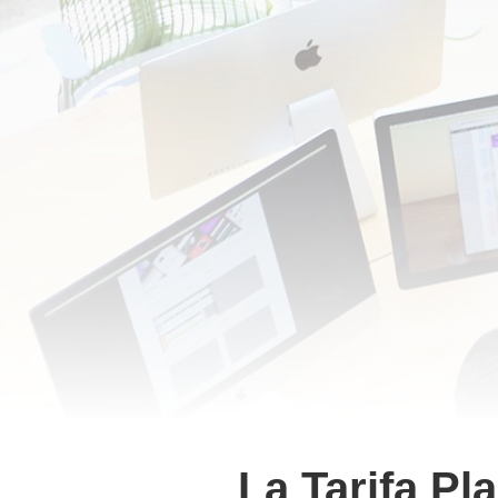
¿Necesitas
✔
una web?
✔
que escriba tus
✔
mantenimiento 
✔
asesoramiento?
¡Permíteme llevarte a inter
Ten una página web que genere
diseñada en exclusiva para empr
tienda online desde 99€ mensual
La Tarifa Pl